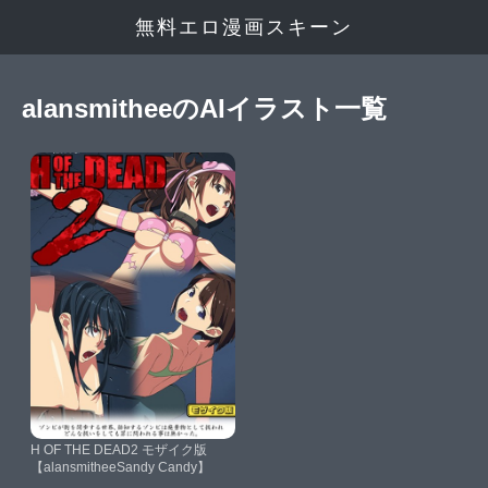
無料エロ漫画スキーン
alansmitheeのAIイラスト一覧
H OF THE DEAD2 モザイク版
【alansmitheeSandy Candy】