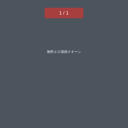
Hirata】
1 / 1
無料エロ漫画スキーン