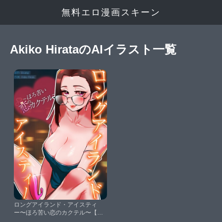
無料エロ漫画スキーン
Akiko HirataのAIイラスト一覧
ロングアイランド・アイスティ
ー〜ほろ苦い恋のカクテル〜【完
全版】20巻【kkuangAkiko