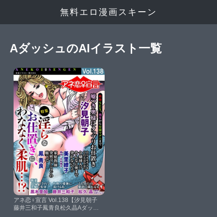
無料エロ漫画スキーン
AダッシュのAIイラスト一覧
アネ恋♀宣言 Vol.138【汐見朝子
藤井三和子鳳青良松久晶Aダッシ
ュ美里繚子中村晴子愛かほる黒木