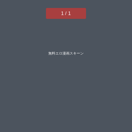
里加】
1 / 1
無料エロ漫画スキーン