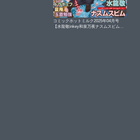
コミックホットミルク2025年04月号
【水龍敬inkey和泉万夜ナスムスビム玉
置勉強Masco毛蟹んしけいだ屋根上リ
ョウ紺ナリタ沙ノ樹1億年惑星あほすた
さん南田U助ドラチェフ古賀亮一黒川お
とぎ宏式井雲くす夏庵ICHICO】