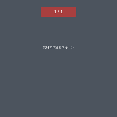
ケンシロウらっこ稍日向ゆんみ睦
茸黒ノ樹アサヒナヒカゲななお牡
1 / 1
丹もちといとまん緋月アキラ櫻井
亜矢子ギザンたかよみななもとシ
ツジ鬱ノ宮うかつ夕凪ショウ013
グリコーゲンコショウ熊足Sしお
ふうやまのかみ育場モク館山けー
たマラ嬢ダイ輔Hiramedousaぽん
ず犬キメラこんてつちぃずオレポ
ディことら何田寒天】
無料エロ漫画スキーン