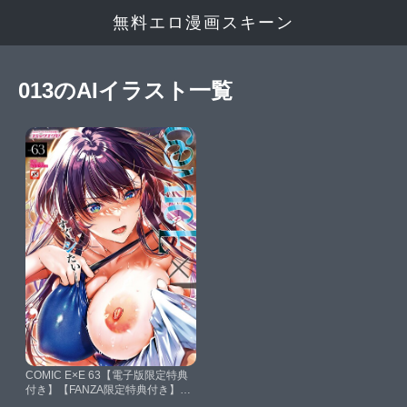
無料エロ漫画スキーン
013のAIイラスト一覧
COMIC E×E 63【電子版限定特典
付き】【FANZA限定特典付き】
【ひなづか凉みな本赤木リオ栗原