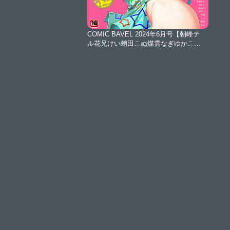
COMIC BAVEL 2024年6月号【朝峰テ
ル花兄けい蛸田こぬ煤雲なぎゆかこ紅
葉みもつるおみ遠野えすけ湊ゆうくす
りゆび絢乃ばる可座ミドリふじざらし
コットンシもんぬるまユShibaO牛タン
いよ大嘘夢乃狸小林ちさと香山リムコ
ミックバベル編集部Koutatapopoマッパ
ニナッタカーディナルくっきおーれ黒
結魚山ケイジ朝野よみちあおやまきい
ろ。東條土筆布越たいと】