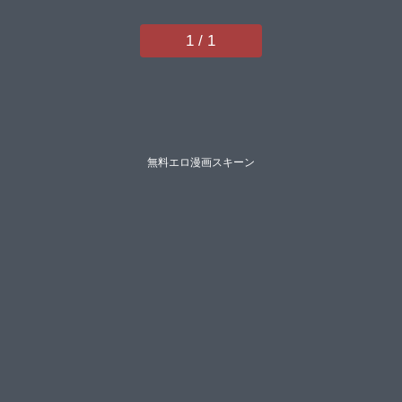
えみたん百合原明古孫陽州】
1 / 1
無料エロ漫画スキーン