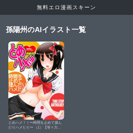
無料エロ漫画スキーン
孫陽州のAIイラスト一覧
とめハメ！！〜時間を止めて揉ん
だりハメたり〜 （1）【等々力秋
声藤島製1号毛太郎村山門いのう