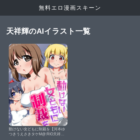
無料エロ漫画スキーン
天祥輝のAIイラスト一覧
動けない女どもに制裁を【河本ゆ
つきうえさきタケM@:RIO天祥
輝】