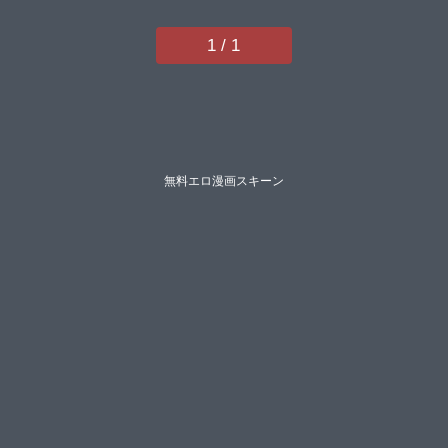
くずむらいとよあきさかやもか有
人成徒長い草春工房のりまき性竜
1 / 1
ろぱん】
無料エロ漫画スキーン