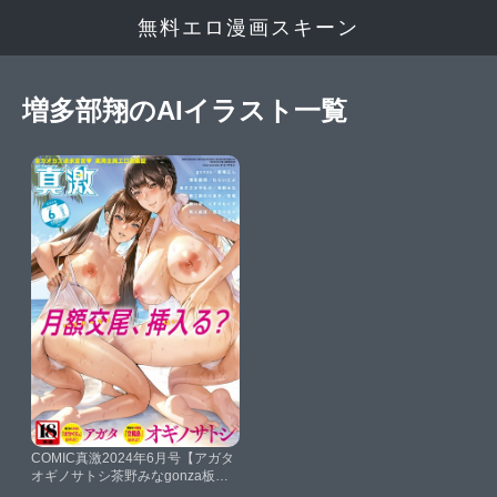
無料エロ漫画スキーン
増多部翔のAIイラスト一覧
COMIC真激2024年6月号【アガタ
オギノサトシ茶野みなgonza板場
広し鬼瓦けるり増多部翔くずのも