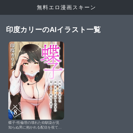
無料エロ漫画スキーン
印度カリーのAIイラスト一覧
蝶子-性倫理の壊れた幼馴染が見
知らぬ男に抱かれる配信を視て-
（8）【印度カリー】