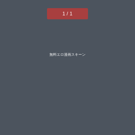
ケンシロウらっこ稍日向ゆんみ睦
茸黒ノ樹アサヒナヒカゲななお牡
1 / 1
丹もちといとまん緋月アキラ櫻井
亜矢子ギザンたかよみななもとシ
ツジ鬱ノ宮うかつ夕凪ショウ013
グリコーゲンコショウ熊足Sしお
ふうやまのかみ育場モク館山けー
たマラ嬢ダイ輔Hiramedousaぽん
ず犬キメラこんてつちぃずオレポ
ディことら何田寒天】
無料エロ漫画スキーン