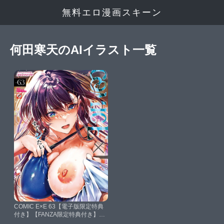
無料エロ漫画スキーン
何田寒天のAIイラスト一覧
COMIC E×E 63【電子版限定特典
付き】【FANZA限定特典付き】
【ひなづか凉みな本赤木リオ栗原