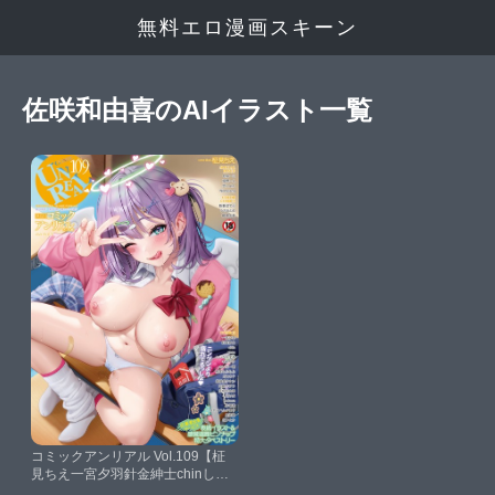
無料エロ漫画スキーン
佐咲和由喜のAIイラスト一覧
コミックアンリアル Vol.109【柾
見ちえ一宮夕羽針金紳士chinしい
なかずきAokuraうさおとめ佐咲和