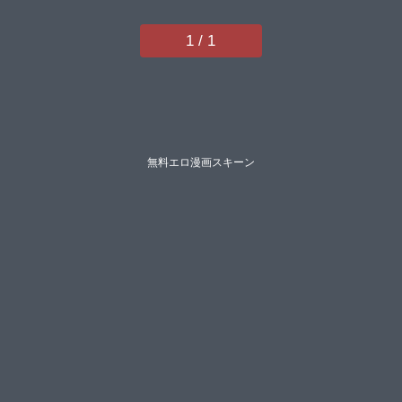
由喜ぜいよん星坂網新妻ぽてぷ
Nompang砂場遊なンとかせゆー
1 / 1
らコヤマハルタロウyasuさいだ一
明煌野一人ギンザケ熊尾もふもふ
越後屋タケルガロウドZIRAN内藤
キララ綾瀬水音】
無料エロ漫画スキーン