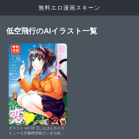
無料エロ漫画スキーン
低空飛行のAIイラスト一覧
ダスコミ vol.30【しもはらホイホ
イこーろ京極燈弥牧だいきち松波
留美コミックバベル編集部おはら