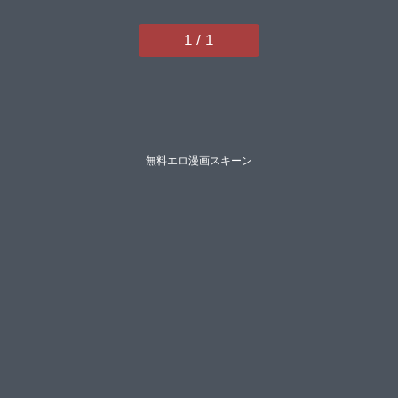
誠はざくらさつき低空飛行出栖土
呂維ゆっ栗栖鹿山裕一郎司波和宏
1 / 1
西りょう】
無料エロ漫画スキーン