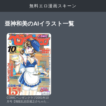
無料エロ漫画スキーン
亜神和美のAIイラスト一覧
COMICペンギンクラブ2001年10
月号【飛龍乱忠臣蔵之介ちゃたろ
ー鬼窪浩久亜麻木硅飼葉駿永瀬る