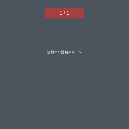
りを悠理愛いづみよしきみやもと
留美乙一大弓冬小宮さなえ野々村
1 / 1
秀樹亜神和美寿司まわる】
無料エロ漫画スキーン