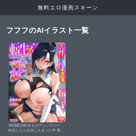
無料エロ漫画スキーン
フフフのAIイラスト一覧
WEB配信転生ものアンソロジー
転生したら交合しちまった件 第6
巻【こみちぽた蒼沼シズマ八手美