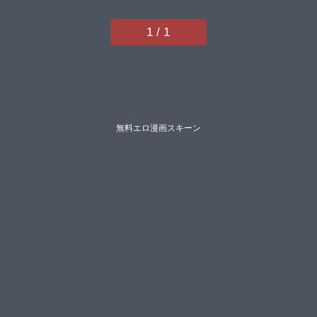
以菜武蔵ダイチ一水社編集部フフ
フムラさん】
1 / 1
無料エロ漫画スキーン