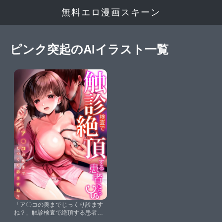
無料エロ漫画スキーン
ピンク突起のAIイラスト一覧
「ア〇コの奥までじっくり診ます
ね？」触診検査で絶頂する患者た
ち【おくた慧斧田ばら男只野ガラ