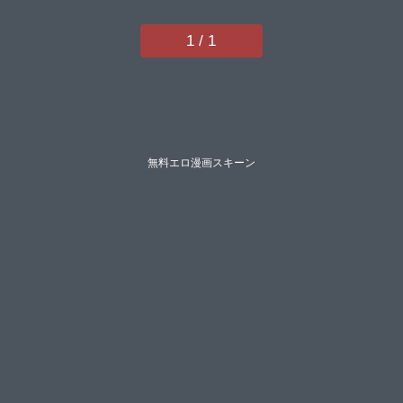
ク太大城ようこうオダマまくまく
ピンク突起】
1 / 1
無料エロ漫画スキーン