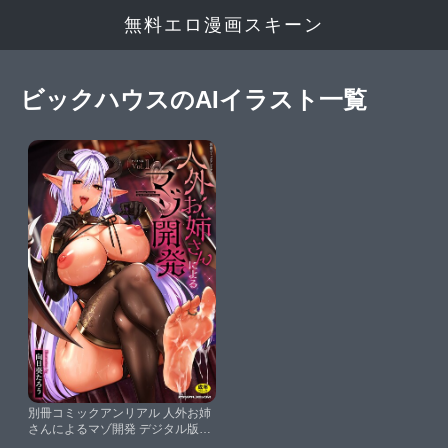
無料エロ漫画スキーン
ビックハウスのAIイラスト一覧
別冊コミックアンリアル 人外お姉
さんによるマゾ開発 デジタル版
Vol.1【向日葵たろうはぁとほしか