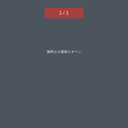
ビックハウスにえたまご】
1 / 1
無料エロ漫画スキーン