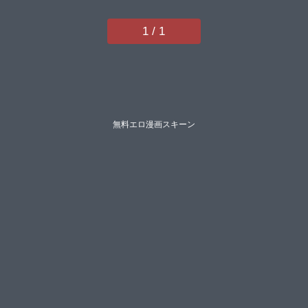
コウイチプニョン
YesmanPOLIER中埜人見ズーガ
1 / 1
どぅーわろぱん】
無料エロ漫画スキーン