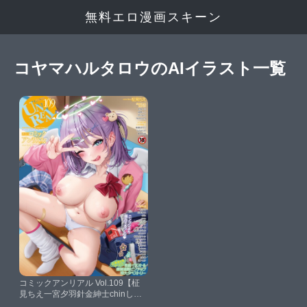
無料エロ漫画スキーン
コヤマハルタロウのAIイラスト一覧
コミックアンリアル Vol.109【柾
見ちえ一宮夕羽針金紳士chinしい
なかずきAokuraうさおとめ佐咲和