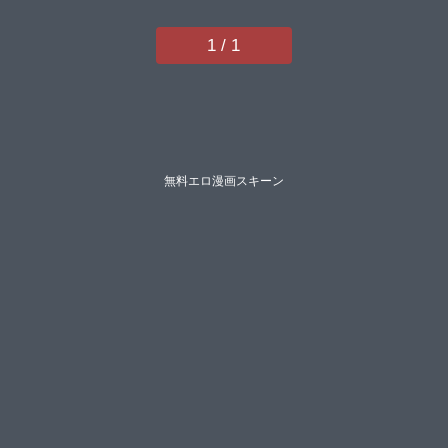
由喜ぜいよん星坂網新妻ぽてぷ
Nompang砂場遊なンとかせゆー
1 / 1
らコヤマハルタロウyasuさいだ一
明煌野一人ギンザケ熊尾もふもふ
越後屋タケルガロウドZIRAN内藤
キララ綾瀬水音】
無料エロ漫画スキーン