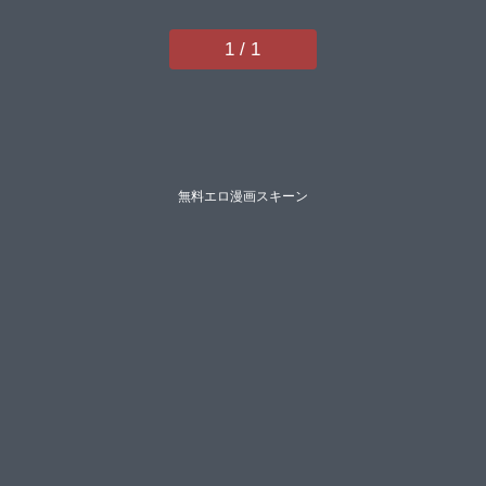
嶋しゅんハッチイコールあべもり
おか不二河聡井上よしひさ左橋レ
1 / 1
ンヤSody猫伊光橋村青樹某零】
無料エロ漫画スキーン