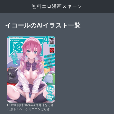
無料エロ漫画スキーン
イコールのAIイラスト一覧
COMIC阿吽2024年4月号【なるさ
わ景ト！ヘーゲモニコンはらざき
たくましま田丑露ムキ冬みかん昭