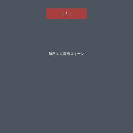
なつきめりーべやくやニクヤキ周
辺コウイチ紅端よどむをすしあお
1 / 1
やまきいろ。空蜂ミドロrunaアガ
タhal】
無料エロ漫画スキーン