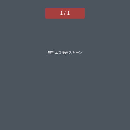
キララZIRAN飴屋きりか絵羽居待
暦ナナマチ村民cこむぎK-you本家
1 / 1
ホタリュソにげサポさいだ一明ソ
メジマmogg有間乃ユウキ魂神マ
ルコギンザケ針金紳士Jewelマッ
パニナッタうしのみやRe:しまし
まびろぶどう】
無料エロ漫画スキーン