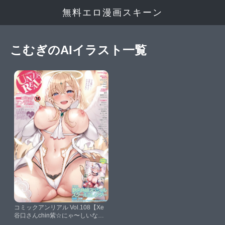
無料エロ漫画スキーン
こむぎのAIイラスト一覧
コミックアンリアル Vol.108【Xe
谷口さんchin紫☆にゃ〜しいなか
ずき初雲丹いくらうさおとめ内藤