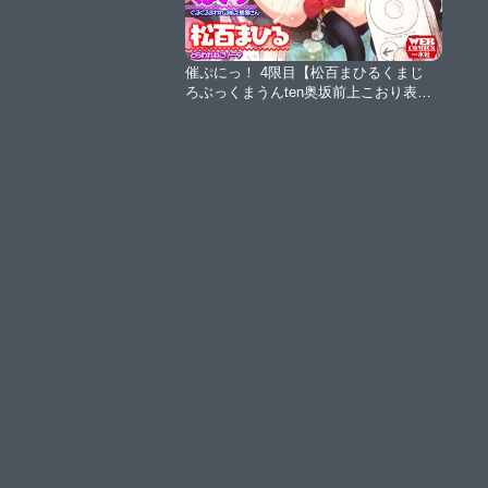
催ぷにっ！ 4限目【松百まひるくまじ
ろぶっくまうんten奥坂前上こおり表裏
一水社編集部魚卵.comTJ-Type1】