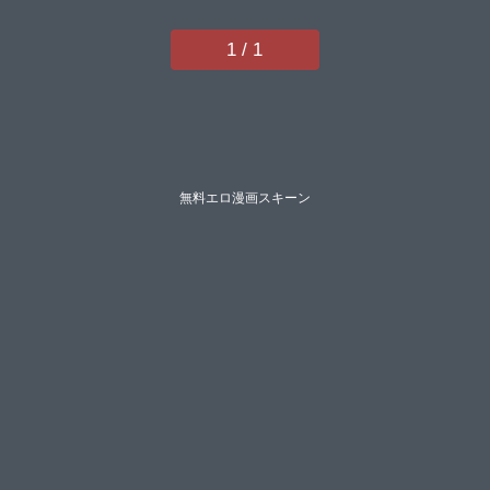
強滝れーき古賀亮一イコール西川
康宏式ICHICOあほすたさん1億年
1 / 1
惑星幸せな朝食。久我繭莉山草遊
桜庭六輔浅川転ノMasco重力子た
ん】
無料エロ漫画スキーン