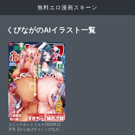
無料エロ漫画スキーン
くびながのAIイラスト一覧
コミックホットミルク2025年12
月号【からあげチャンくびながす
ぎぢー蛹虎次郎えびふらい玉置勉